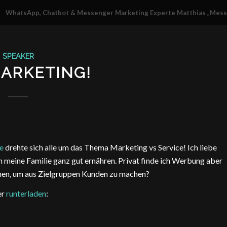
WhatsApp, Chatbot & Messenger Marketing Experte Matthias „Mes
SPEAKER
MARKETING!
e
drehte sich alle um das Thema Marketing vs Service! Ich liebe
 meine Familie ganz gut ernähren. Privat finde ich Werbung aber
en, um aus Zielgruppen Kunden zu machen?
er
runterladen
: