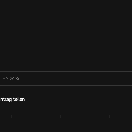
/
. MAI 2019
intrag teilen