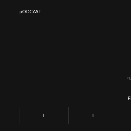
pODCAST
29
E