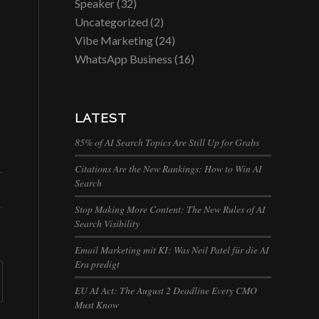
Speaker
(32)
Uncategorized
(2)
Vibe Marketing
(24)
WhatsApp Business
(16)
LATEST
85% of AI Search Topics Are Still Up for Grabs
Citations Are the New Rankings: How to Win AI
Search
Stop Making More Content: The New Rules of AI
Search Visibility
Email Marketing mit KI: Was Neil Patel für die AI
Era predigt
EU AI Act: The August 2 Deadline Every CMO
Must Know