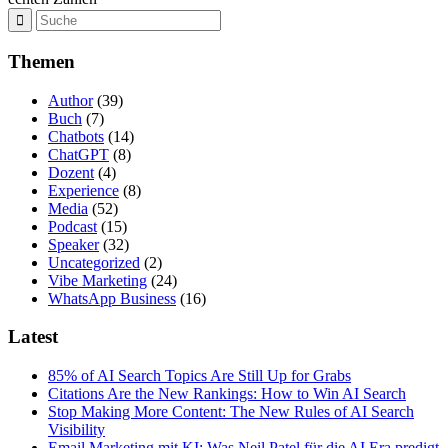
Themen
Author
(39)
Buch
(7)
Chatbots
(14)
ChatGPT
(8)
Dozent
(4)
Experience
(8)
Media
(52)
Podcast
(15)
Speaker
(32)
Uncategorized
(2)
Vibe Marketing
(24)
WhatsApp Business
(16)
Latest
85% of AI Search Topics Are Still Up for Grabs
Citations Are the New Rankings: How to Win AI Search
Stop Making More Content: The New Rules of AI Search
Visibility
Email Marketing mit KI: Was Neil Patel für die AI Era predigt