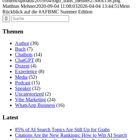
content/uploads/2019/04/logo_trans_mehner2-300x138.png
Matthias Mehner
2020-09-04 11:08:03
2026-04-04 13:44:51
Mein
Rückblick auf die #AFBMC Summer Edition
Themen
Author
(39)
Buch
(7)
Chatbots
(14)
ChatGPT
(8)
Dozent
(4)
Experience
(8)
Media
(52)
Podcast
(15)
Speaker
(32)
Uncategorized
(2)
Vibe Marketing
(24)
WhatsApp Business
(16)
Latest
85% of AI Search Topics Are Still Up for Grabs
Citations Are the New Rankings: How to Win AI Search