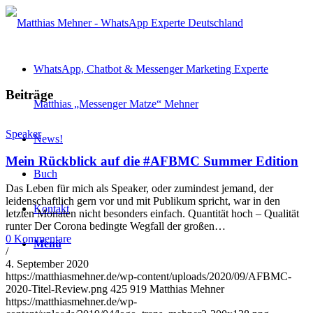
WhatsApp, Chatbot & Messenger Marketing Experte
Beiträge
Matthias „Messenger Matze“ Mehner
Speaker
News!
Mein Rückblick auf die #AFBMC Summer Edition
Buch
Das Leben für mich als Speaker, oder zumindest jemand, der
leidenschaftlich gern vor und mit Publikum spricht, war in den
Kontakt
letzten Monaten nicht besonders einfach. Quantität hoch – Qualität
runter Der Corona bedingte Wegfall der großen…
0 Kommentare
Menü
/
4. September 2020
https://matthiasmehner.de/wp-content/uploads/2020/09/AFBMC-
2020-Titel-Review.png
425
919
Matthias Mehner
https://matthiasmehner.de/wp-